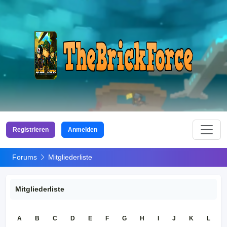
Registrieren
Anmelden
Forums
Mitgliederliste
Mitgliederliste
A
B
C
D
E
F
G
H
I
J
K
L