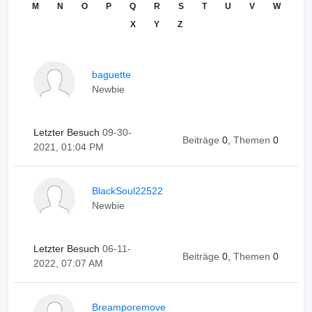
M
N
O
P
Q
R
S
T
U
V
W
X
Y
Z
baguette
Newbie
Letzter Besuch
09-30-
Beiträge
0,
Themen
0
2021, 01:04 PM
BlackSoul22522
Newbie
Letzter Besuch
06-11-
Beiträge
0,
Themen
0
2022, 07:07 AM
Breamporemove