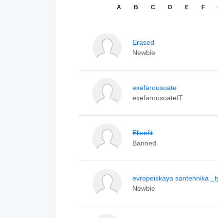
A
B
C
D
E
F
Erased
Newbie
exefarousuate
exefarousuateIT
Ellenfit
Banned
evropeiskaya santehnika _t
Newbie