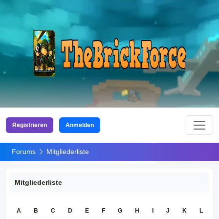
Registrieren
Anmelden
Forums
Mitgliederliste
Mitgliederliste
A
B
C
D
E
F
G
H
I
J
K
L