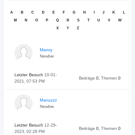
A
B
C
D
E
F
G
H
I
J
K
L
M
N
O
P
Q
R
S
T
U
V
W
X
Y
Z
Manxy
Newbie
Letzter Besuch
10-01-
Beiträge
0,
Themen
0
2021, 07:53 PM
Manuzzz
Newbie
Letzter Besuch
12-29-
Beiträge
0,
Themen
0
2023, 02:28 PM