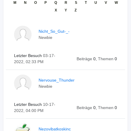
M
N
O
P
Q
R
S
T
U
V
W
X
Y
Z
Nicht_So_Gut-_-
Newbie
Letzter Besuch
03-17-
Beiträge
0,
Themen
0
2022, 02:33 PM
Nervouse_Thunder
Newbie
Letzter Besuch
10-17-
Beiträge
0,
Themen
0
2022, 04:00 PM
Nezovibatkoskinc