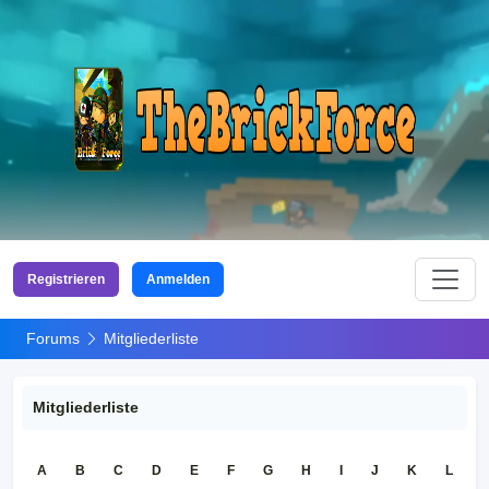
Registrieren
Anmelden
Forums
Mitgliederliste
Mitgliederliste
A
B
C
D
E
F
G
H
I
J
K
L