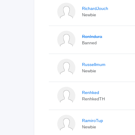
RichardJouch
Newbie
RonIndura
Banned
Russellmum
Newbie
Renhked
RenhkedTH
RamiroTup
Newbie