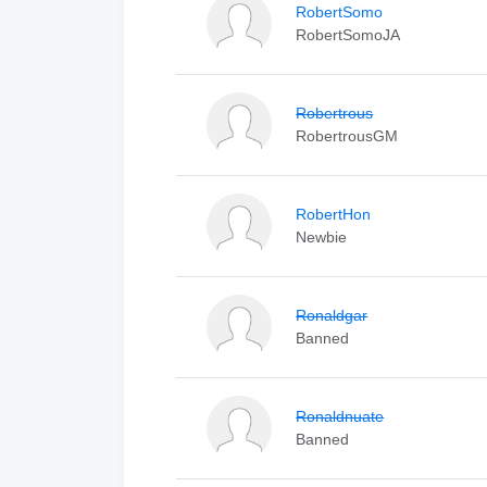
RobertSomo
RobertSomoJA
Robertrous
RobertrousGM
RobertHon
Newbie
Ronaldgar
Banned
Ronaldnuate
Banned