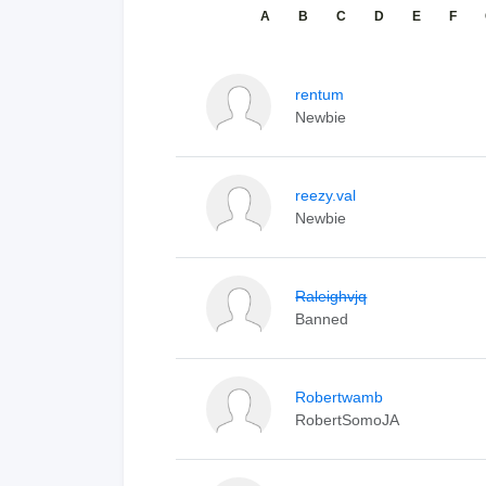
A
B
C
D
E
F
rentum
Newbie
reezy.val
Newbie
Raleighvjq
Banned
Robertwamb
RobertSomoJA