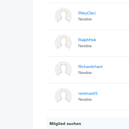
RileyCleri
Newbie
RalphHok
Newbie
Richardchant
Newbie
rentmax01
Newbie
Mitglied suchen